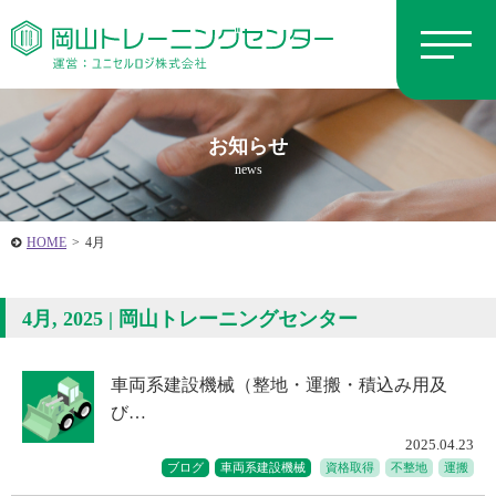
お知らせ
news
HOME
>
4月
4月, 2025 | 岡山トレーニングセンター
車両系建設機械（整地・運搬・積込み用及
び…
2025.04.23
ブログ
車両系建設機械
資格取得
不整地
運搬