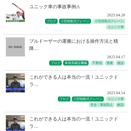
ユニック車の事故事例⚠
2025.04.20
ブログ
小型移動式クレーン
小型移動式クレーン
ユニック車
ブルドーザーの運搬における操作方法と積
降…
2025.04.17
ブログ
車両系建設機械
不整地
運搬
建設
これができる人は本当の一流！ユニックド
ラ…
2025.04.14
ブログ
小型移動式クレーン
ユニック車
安全・事故防止
解説
これができる人は本当の一流！ユニックド
ラ…