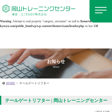
Warning
: Undefined array key 0 in
/home/okayamatc/kenki-
kyosyu.com/public_html/wp/wp-content/themes/exam/header.php
on line
138
Warning
: Attempt to read property "category_nicename" on null in
/home/okayamatc/kenki-
kyosyu.com/public_html/wp/wp-content/themes/exam/header.php
on line
138
お知らせ
news
HOME
>
テールゲートリフター
テールゲートリフター | 岡山トレーニングセンター