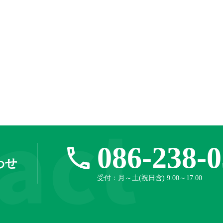
086-238-
わせ
受付：月～土(祝日含) 9:00～17:00