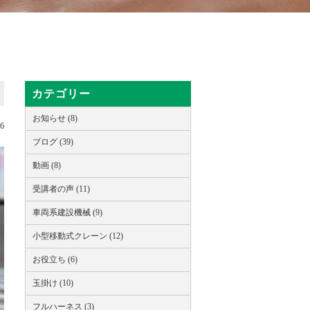
カテゴリー
お知らせ (8)
16
ブログ (39)
動画 (8)
受講者の声 (11)
車両系建設機械 (9)
小型移動式クレーン (12)
お役立ち (6)
玉掛け (10)
フルハーネス (3)