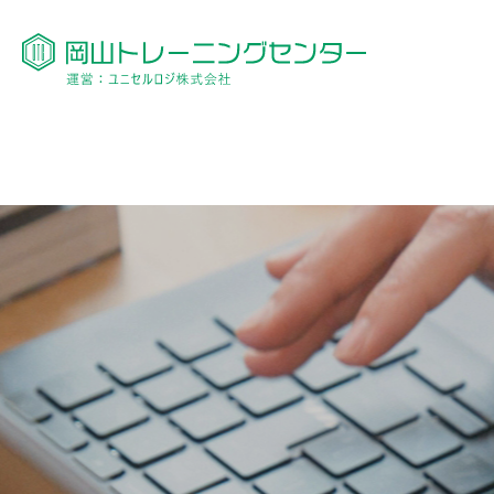
Warning
: Undefined array key 0 in
/home/okayamatc/kenki-kyosyu.com/public_html/wp/
Warning
: Attempt to read property "category_nicename" on null in
/home/okayamatc/kenki-