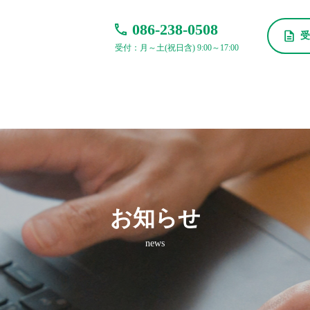
wp-content/themes/exam/header.php
on line
138
086-238-0508
受
kyosyu.com/public_html/wp/wp-content/themes/exam/header.php
on line
138
受付：月～土(祝日含) 9:00～17:00
お知らせ
news