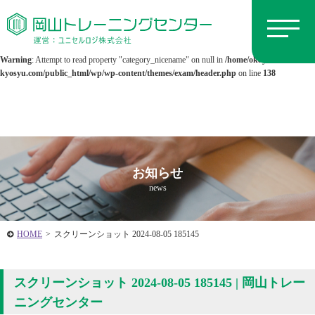
Warning
: Undefined array key 0 in
/home/okayamatc/kenki-
kyosyu.com/public_html/wp/wp-content/themes/exam/header.php
on line
138
Warning
: Attempt to read property "category_nicename" on null in
/home/okayamatc/kenki-
kyosyu.com/public_html/wp/wp-content/themes/exam/header.php
on line
138
お知らせ
news
HOME
>
スクリーンショット 2024-08-05 185145
スクリーンショット 2024-08-05 185145 | 岡山トレー
ニングセンター