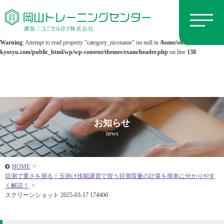
Warning
: Undefined array key 0 in
/home/okayamatc/kenki-
kyosyu.com/public_html/wp/wp-content/themes/exam/header.php
on line
138
Warning
: Attempt to read property "category_nicename" on null in
/home/okayamatc/kenki-
kyosyu.com/public_html/wp/wp-content/themes/exam/header.php
on line
138
お知らせ
news
HOME
>
目測で重さを測る！玉掛け技能講習で習う目測質量の計算を簡単に分かりやす
く解説！
>
スクリーンショット 2025-03-17 174400